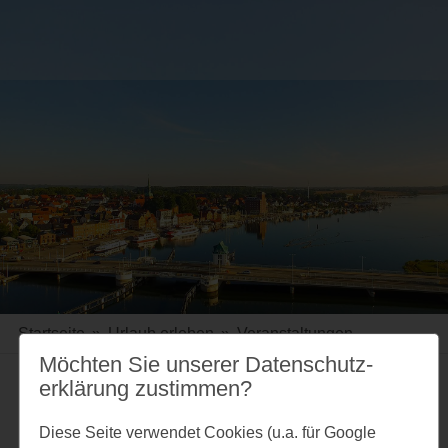
Startseite
»
Urlaub erleben
»
Veranstaltungen
Möchten Sie unserer Datenschutz­
erklärung zustimmen?
Merkzettel
Diese Seite verwendet Cookies (u.a. für Google