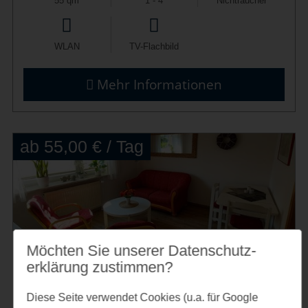
55 qm
1 - 4
Nichtraucher
WLAN
TV-Flachbild
Mehr Informationen
ab 55,00 € / Tag
Möchten Sie unserer Datenschutz­
erklärung zustimmen?
Ferienwohnung in zentraler, ruhiger Lage
Diese Seite verwendet Cookies (u.a. für Google
Klatt in Kappeln