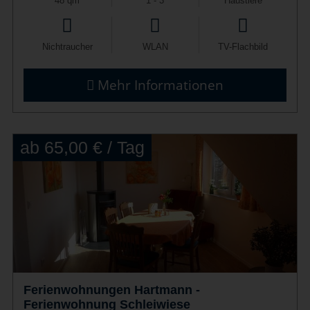
48 qm
1 - 3
Haustiere
Nichtraucher
WLAN
TV-Flachbild
Mehr Informationen
ab 65,00 € / Tag
Ferienwohnungen Hartmann -
Ferienwohnung Schleiwiese