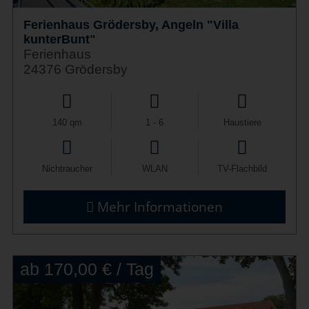
Ferienhaus Grödersby, Angeln "Villa
kunterBunt"
Ferienhaus
24376 Grödersby
140 qm
1 - 6
Haustiere
Nichtraucher
WLAN
TV-Flachbild
Mehr Informationen
ab 170,00 € / Tag