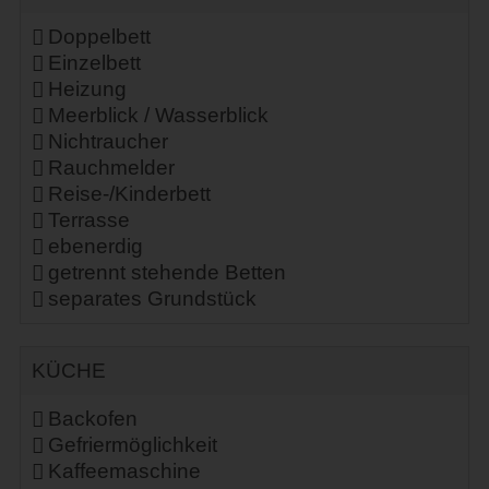
Doppelbett
Einzelbett
Heizung
Meerblick / Wasserblick
Nichtraucher
Rauchmelder
Reise-/Kinderbett
Terrasse
ebenerdig
getrennt stehende Betten
separates Grundstück
KÜCHE
Backofen
Gefriermöglichkeit
Kaffeemaschine