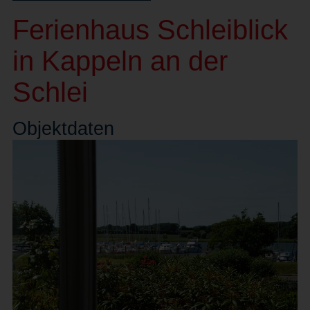
Ferienhaus Schleiblick
in Kappeln an der
Schlei
Objekt
daten