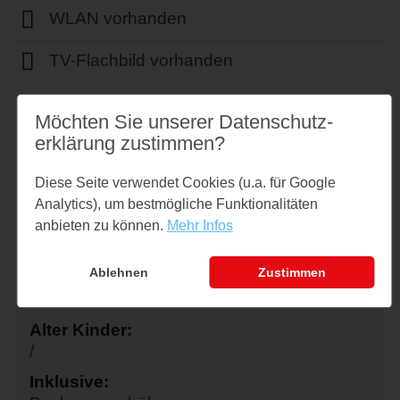
WLAN vorhanden
TV-Flachbild vorhanden
Parkplatz
Möchten Sie unserer Datenschutz­
erklärung zustimmen?
Diese Seite verwendet Cookies (u.a. für Google
Buchung
Analytics), um bestmögliche Funktionalitäten
Datum:
anbieten zu können.
Mehr Infos
09.08.2026 - 16.08.2026
Ablehnen
Zustimmen
Erwachsene:
2
Alter Kinder:
/
Inklusive: