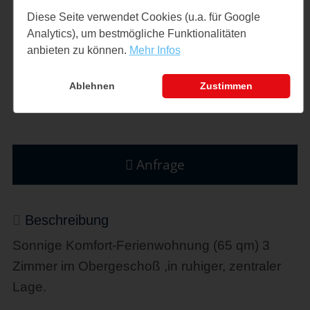
WLAN vorhanden
Diese Seite verwendet Cookies (u.a. für Google
Analytics), um bestmögliche Funktionalitäten
TV-Flachbild vorhanden
anbieten zu können.
Mehr Infos
Parkplatz
Ablehnen
Zustimmen
Anfrage
Beschreibung
Sonnige Komfort-Ferienwohnung (65 qm) 3
Zimmer im Obergeschoß ,in ruhiger, zentraler
Lage.