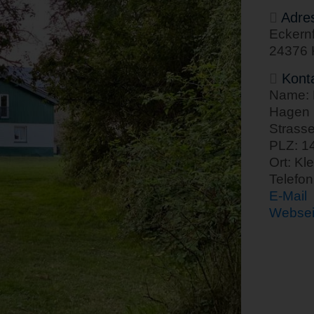
Adre
Eckernf
24376 
Kont
Name: 
Hagen
Strasse
PLZ: 1
Ort: K
Telefo
E-Mail
Websei