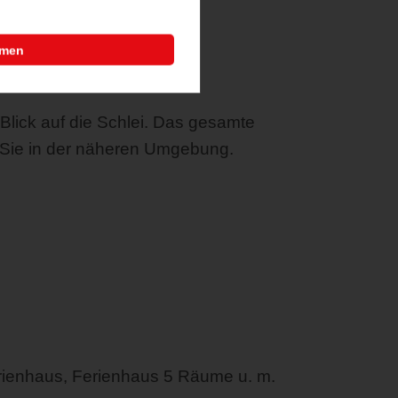
mmen
Blick auf die Schlei. Das gesamte
 Sie in der näheren Umgebung.
rienhaus, Ferienhaus 5 Räume u. m.