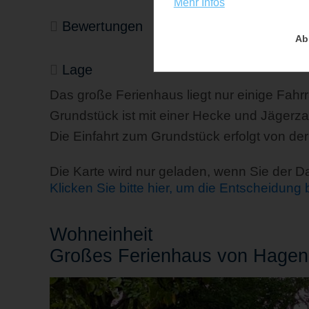
Mehr Infos
Bewertungen
Ab
Lage
Das große Ferienhaus liegt nur einige Fahr
Grundstück ist mit einer Hecke und Jägerz
Die Einfahrt zum Grundstück erfolgt von d
Die Karte wird nur geladen, wenn Sie der 
Klicken Sie bitte hier, um die Entscheidung
Wohn
einheit
Großes Ferienhaus von Hagen 