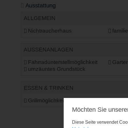
Ausstattung
ALLGEMEIN
Nichtraucherhaus
famili
AUSSENANLAGEN
Fahrradunterstellmöglichkeit
Garte
umzäuntes Grundstück
ESSEN & TRINKEN
Grillmöglichkeit
Möchten Sie unsere
Diese Seite verwendet Cooki