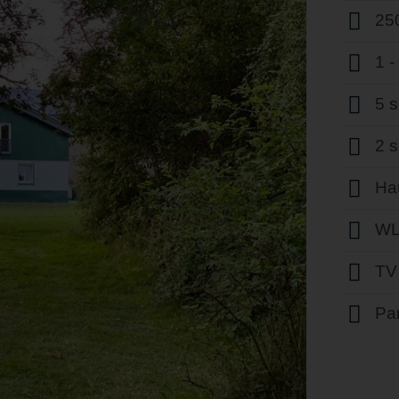
25
1 
5 
2 
Hau
WL
TV
Par