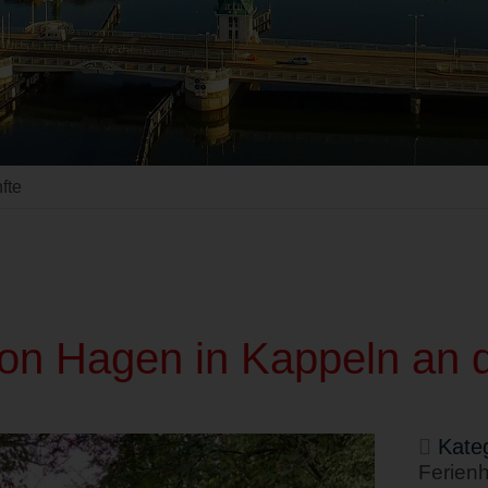
fte
on Hagen in Kappeln an d
Kateg
Ferien