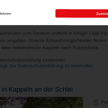
lehnen
Zusti
radminuten vom Zentrum entfernt in ruhiger Lage mit 
aun umgeben. Diverse Einkaufsmöglichkeiten finden
er alten Nebenstrecke Kappeln nach Eckernförde.
Datenschutzerklärung zustimmen.
 bzgl. der Datenschutzerklärung zu widerrufen.
in Kappeln an der Schlei
Fe