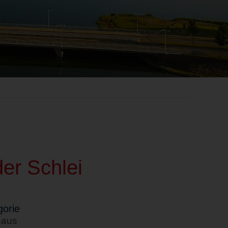
er Schlei
orie
haus