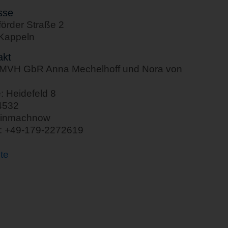
sse
örder Straße 2
Kappeln
akt
MVH GbR Anna Mechelhoff und Nora von
: Heidefeld 8
4532
leinmachnow
n: +49-179-2272619
te