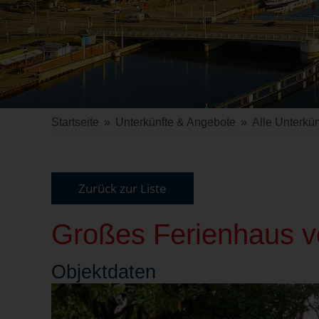
Startseite
»
Unterkünfte & Angebote
»
Alle Unterkün
Zurück zur Liste
Großes Ferienhaus v
Objekt
daten