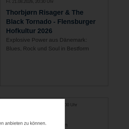
Fr. 21.08.2026, 20:30 Uhr
Thorbjørn Risager & The
Black Tornado - Flensburger
Hofkultur 2026
Explosive Power aus Dänemark:
Blues, Rock und Soul in Bestform
Sa. 22.08.2026, 09:00 Uhr - 13:00 Uhr
Strick Brunch
ten anbieten zu können.
im SüdSpeicher Kappeln