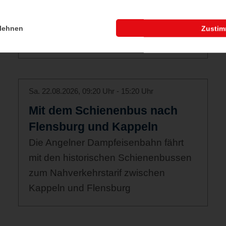
lehnen
Zusti
Sa. 22.08.2026, 09:20 Uhr - 15:20 Uhr
Mit dem Schienenbus nach
Flensburg und Kappeln
Die Angelner Dampfeisenbahn fährt
mit den historischen Schienenbussen
zum Nahverkehrstarif zwischen
Kappeln und Flensburg