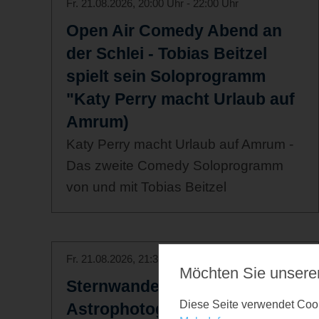
Fr. 21.08.2026, 20:00 Uhr - 22:00 Uhr
Open Air Comedy Abend an
der Schlei - Tobias Beitzel
spielt sein Soloprogramm
"Katy Perry macht Urlaub auf
Amrum)
Katy Perry macht Urlaub auf Amrum -
Das zweite Comedy Soloprogramm
von und mit Tobias Beitzel
Fr. 21.08.2026, 21:30 Uhr
Möchten Sie unsere
Sternwanderung mit
Diese Seite verwendet Cooki
Astrophotograph Thomas