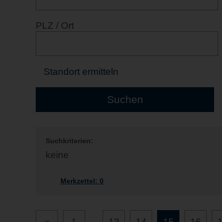
PLZ / Ort
Standort ermitteln
Suchkriterien:
keine
Merkzettel:
0
«
1
...
13
14
15
16