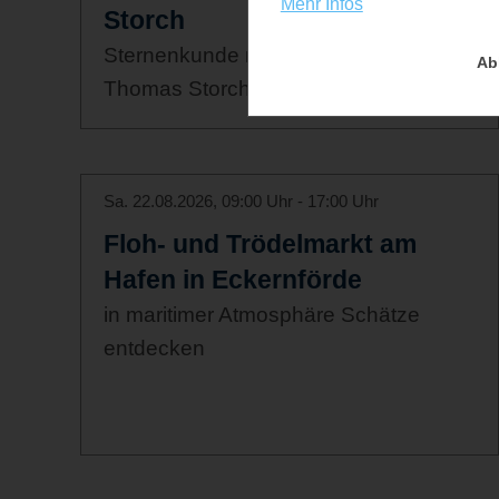
Mehr Infos
Storch
Sternenkunde mit Astrophotograph
Ab
Thomas Storch
Sa. 22.08.2026, 09:00 Uhr - 17:00 Uhr
Floh- und Trödelmarkt am
Hafen in Eckernförde
in maritimer Atmosphäre Schätze
entdecken