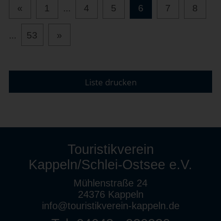
«
1
...
4
5
6
7
8
...
53
»
Liste drucken
Touristikverein
Kappeln/Schlei-Ostsee e.V.
Mühlenstraße 24
24376 Kappeln
info@touristikverein-kappeln.de