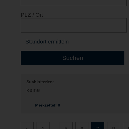
PLZ / Ort
Standort ermitteln
Suchkriterien:
keine
Merkzettel:
0
«
1
...
5
6
7
8