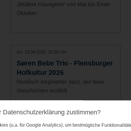
„Müllers Hausgeist“ von Mai bis Ende
Oktober
Do. 13.08.2026, 20:30 Uhr
Søren Bebe Trio - Flensburger
Hofkultur 2026
Nordisch inspirierter Jazz, der leise
Geschichten erzählt
r Datenschutz­erklärung zustimmen?
Fr. 14.08.2026, 09:15 Uhr - 10:00 Uhr
es (u.a. für Google Analytics), um bestmögliche Funktionalitä