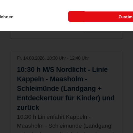
Beach Yoga
Mit chilligen Beats und Sand unter den
lehnen
Zusti
Füßen starten wir gemeinsam in den
Tag.
Fr. 14.08.2026, 10:30 Uhr - 12:40 Uhr
10:30 h M/S Nordlicht - Linie
Kappeln - Maasholm -
Schleimünde (Landgang +
Entdeckertour für Kinder) und
zurück
10:30 h Linienfahrt Kappeln -
Maasholm - Schleimünde (Landgang