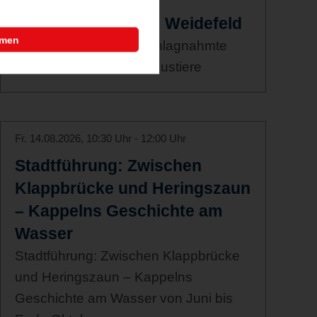
Führung im
Tierschutzzentrum Weidefeld
mmen
Auffangstation für beschlagnahmte
oder in Not geratene Haustiere
Fr. 14.08.2026, 10:30 Uhr - 12:00 Uhr
Stadtführung: Zwischen
Klappbrücke und Heringszaun
– Kappelns Geschichte am
Wasser
Stadtführung: Zwischen Klappbrücke
und Heringszaun – Kappelns
Geschichte am Wasser von Juni bis