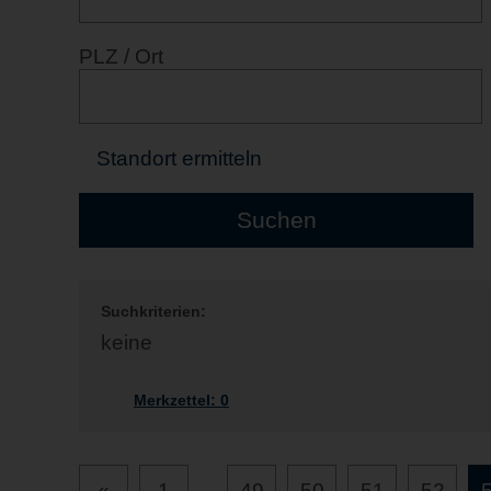
PLZ / Ort
Standort ermitteln
Suchkriterien:
keine
Merkzettel:
0
«
1
...
49
50
51
52