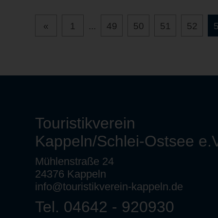
«
1
...
49
50
51
52
Touristikverein
Kappeln/Schlei-Ostsee e.V
Mühlenstraße 24
24376 Kappeln
info@touristikverein-kappeln.de
Tel. 04642 - 920930