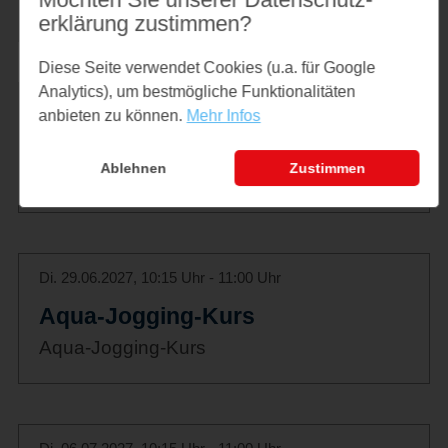
Aqua-Jogging-Kurs
erklärung zustimmen?
Diese Seite verwendet Cookies (u.a. für Google
Analytics), um bestmögliche Funktionalitäten
Di. 22.06.2027, 10:15 Uhr - 11:00 Uhr
anbieten zu können.
Mehr Infos
Aqua-Jogging-Kurs
Ablehnen
Zustimmen
Aqua-Jogging-Kurs
Di. 29.06.2027, 10:15 Uhr - 11:00 Uhr
Aqua-Jogging-Kurs
Aqua-Jogging-Kurs