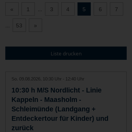
«
1
...
3
4
5
6
7
...
53
»
Liste drucken
So. 09.08.2026, 10:30 Uhr - 12:40 Uhr
10:30 h M/S Nordlicht - Linie
Kappeln - Maasholm -
Schleimünde (Landgang +
Entdeckertour für Kinder) und
zurück