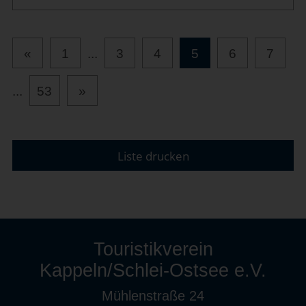
«
1
...
3
4
5
6
7
...
53
»
Liste drucken
Touristikverein
Kappeln/Schlei-Ostsee e.V.
Mühlenstraße 24