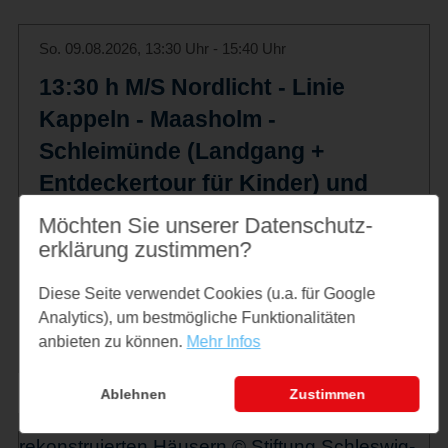
So. 09.08.2026, 13:30 Uhr - 15:40 Uhr
13:30 h M/S Nordlicht - Linie
Kappeln - Maasholm -
Schleimünde (Landgang +
Entdeckertour für Kinder) und
zurück
Möchten Sie unserer Datenschutz­
13:30 h Linienfahrt Kappeln - Maasholm -
erklärung zustimmen?
Schleimünde (Landgang + Entdeckertour
Diese Seite verwendet Cookies (u.a. für Google
für Kinder) und zurück mit der M/S
Analytics), um bestmögliche Funktionalitäten
NORDLICHT
anbieten zu können.
Mehr Infos
Ablehnen
Zustimmen