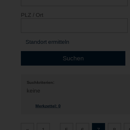
PLZ / Ort
Standort ermitteln
Suchkriterien:
keine
Merkzettel:
0
«
1
...
5
6
7
8