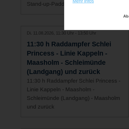
Mehr Infos
Stand-up-Paddling.
Ab
Di. 11.08.2026, 11:30 Uhr - 13:50 Uhr
11:30 h Raddampfer Schlei
Princess - Linie Kappeln -
Maasholm - Schleimünde
(Landgang) und zurück
11:30 h Raddampfer Schlei Princess -
Linie Kappeln - Maasholm -
Schleimünde (Landgang) - Maasholm
und zurück