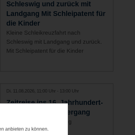
Schleswig und zurück mit
Landgang Mit Schleipatent für
die Kinder
Kleine Schleikreuzfahrt nach
Schleswig mit Landgang und zurück.
Mit Schleipatent für die Kinder
Di. 11.08.2026, 11:00 Uhr - 13:00 Uhr
Zeitreise ins 16. Jahrhundert-
Historischer Spaziergang
Historischer Spaziergang
ten anbieten zu können.