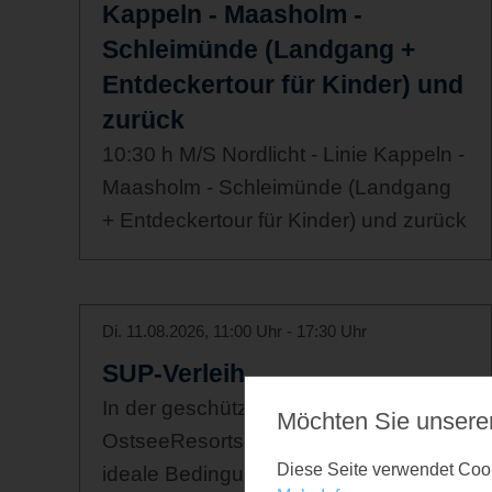
Kappeln - Maasholm -
Schleimünde (Landgang +
Entdeckertour für Kinder) und
zurück
10:30 h M/S Nordlicht - Linie Kappeln -
Maasholm - Schleimünde (Landgang
+ Entdeckertour für Kinder) und zurück
Di. 11.08.2026, 11:00 Uhr - 17:30 Uhr
SUP-Verleih
In der geschützten Badebucht des
Möchten Sie unsere
OstseeResorts Olpenitz erwarten euch
Diese Seite verwendet Cooki
ideale Bedingungen für entspanntes