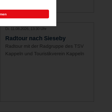
mmen
Di. 11.08.2026, 13:30 Uhr
Radtour nach Sieseby
Radtour mit der Radgruppe des TSV
Kappeln und Touristikverein Kappeln