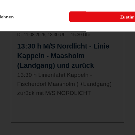
lehnen
Zusti
Di. 11.08.2026, 13:30 Uhr - 15:30 Uhr
13:30 h M/S Nordlicht - Linie
Kappeln - Maasholm
(Landgang) und zurück
13:30 h Linienfahrt Kappeln -
Fischerdorf Maasholm ( +Landgang)
zurück mit M/S NORDLICHT