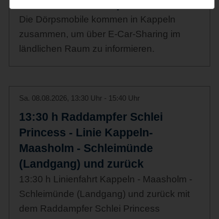
Sternfahrt der Dörpsmobile 2026
Die Dörpsmobile kommen in Kappeln
zusammen, um über E-Car-Sharing im
ländlichen Raum zu informieren.
Sa. 08.08.2026, 13:30 Uhr - 15:40 Uhr
13:30 h Raddampfer Schlei
Princess - Linie Kappeln-
Maasholm - Schleimünde
(Landgang) und zurück
13:30 h Linienfahrt Kappeln - Maasholm -
Schleimünde (Landgang) und zurück mit
dem Raddampfer Schlei Princess