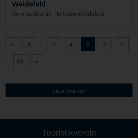
Weidefeld
Sommerfest im Tierheim Weidefeld
«
1
...
3
4
5
6
7
...
54
»
Liste drucken
Touristikverein