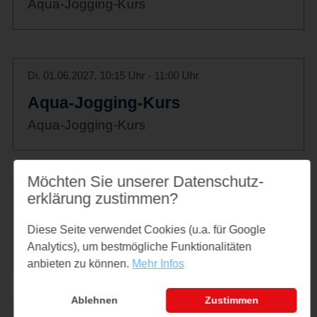
Aqua-Jogging-Kurs
Di. 01.06.2027, 10:15 Uhr - 11:00 Uhr
Aqua-Jogging-Kurs
Aqua-Jogging-Kurs
Möchten Sie unserer Datenschutz­
erklärung zustimmen?
Di. 08.06.2027, 10:15 Uhr - 11:00 Uhr
Aqua-Jogging-Kurs
Diese Seite verwendet Cookies (u.a. für Google
Aqua-Jogging-Kurs
Analytics), um bestmögliche Funktionalitäten
anbieten zu können.
Mehr Infos
Ablehnen
Zustimmen