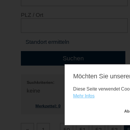
PLZ / Ort
Standort ermitteln
Möchten Sie unsere
Suchkriterien:
Diese Seite verwendet Cooki
keine
Mehr Infos
Merkzettel:
0
Ab
«
1
...
50
51
52
53