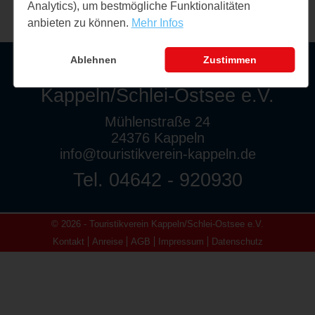
Analytics), um bestmögliche Funktionalitäten
anbieten zu können.
Mehr Infos
Ablehnen
Zustimmen
Touristikverein
Kappeln/Schlei-Ostsee e.V.
Mühlenstraße 24
24376 Kappeln
info@touristikverein-kappeln.de
Tel. 04642 - 920930
© 2026 - Touristikverein Kappeln/Schlei-Ostsee e.V.
Kontakt
Anreise
AGB
Impressum
Datenschutz