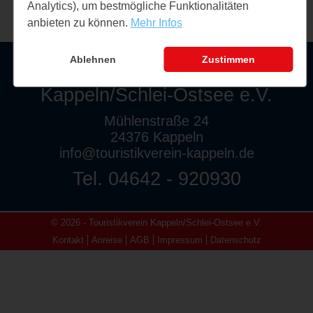
Analytics), um bestmögliche Funktionalitäten
anbieten zu können.
Mehr Infos
Ablehnen
Zustimmen
Touristikverein
Kappeln/Schlei-Ostsee e.V.
Mühlenstraße 24
24376 Kappeln
info@touristikverein-kappeln.de
Tel. 04642 - 920930
© 2026 - Touristikverein Kappeln/Schlei-Ostsee e.V.
Kontakt
Anreise
AGB
Impressum
Datenschutz