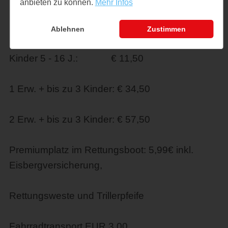
anbieten zu können.
Mehr Infos
Rentner ab 99 Jahre: € 0,00
Ablehnen
Zustimmen
Kinder 5 - 16 J.: € 11,50
1 Erw. + bis zu 3 Kinder: € 34,50
2 Erw. + bis zu 3 Kinder: € 57,50
Premiumplatz im Rettungsboot: 5,99€ inkl.
Eisbergversicherung,
Rettungsweste und Trillerpfeife
Fahrradtransport EUR 3,00