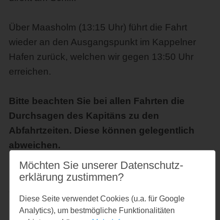
Über Maasholm (13:15 Uhr) führt die Fahrt
wieder an den Ausgangspunkt im Kappelner
Hafen zurück, welchen wir gegen 13:50 Uhr
erreichen.
Bitte beachten Sie bei allen Fahrten die
Durchsagen des Kapitäns zu den
Abfahrtzeiten. Diese können gelegentlich
abweichen.
Möchten Sie unserer Datenschutz­
Preise
erklärung zustimmen?
Hin - und Rückfahrt
Diese Seite verwendet Cookies (u.a. für Google
Analytics), um bestmögliche Funktionalitäten
Fahrpreis Erw.: € 23,00