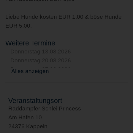
Liebe Hunde kosten EUR 1,00 & böse Hunde
EUR 5,00.
Weitere Termine
Donnerstag 13.08.2026
Donnerstag 20.08.2026
Donnerstag 27.08.2026
Alles anzeigen
Donnerstag 03.09.2026
Donnerstag 10.09.2026
Donnerstag 17.09.2026
Veranstaltungsort
Donnerstag 24.09.2026
Raddampfer Schlei Princess
Donnerstag 01.10.2026
Am Hafen 10
Donnerstag 08.10.2026
24376 Kappeln
Donnerstag 15.10.2026