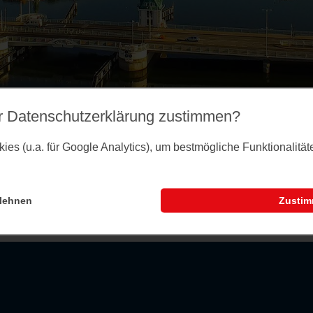
r Datenschutz­erklärung zustimmen?
es (u.a. für Google Analytics), um bestmögliche Funktionalitä
lehnen
Zusti