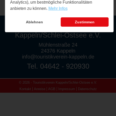
Analytics), um bestmögliche Funktionalitäten
anbieten zu können.
Mehr Infos
Ablehnen
Zustimmen
Touristikverein
Kappeln/Schlei-Ostsee e.V.
Mühlenstraße 24
24376 Kappeln
info@touristikverein-kappeln.de
Tel. 04642 - 920930
© 2026 - Touristikverein Kappeln/Schlei-Ostsee e.V.
Kontakt
Anreise
AGB
Impressum
Datenschutz