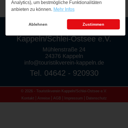
Analytics), um bestmögliche Funktionalitäten
anbieten zu können.
Mehr Infos
Ablehnen
Zustimmen
Touristikverein
Kappeln/Schlei-Ostsee e.V.
Mühlenstraße 24
24376 Kappeln
info@touristikverein-kappeln.de
Tel. 04642 - 920930
© 2026 - Touristikverein Kappeln/Schlei-Ostsee e.V.
Kontakt
Anreise
AGB
Impressum
Datenschutz