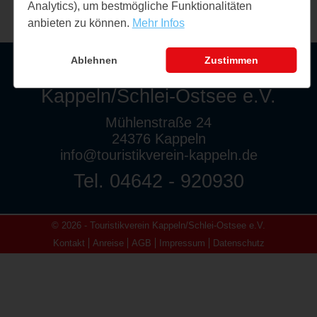
Analytics), um bestmögliche Funktionalitäten
anbieten zu können.
Mehr Infos
Ablehnen
Zustimmen
Touristikverein
Kappeln/Schlei-Ostsee e.V.
Mühlenstraße 24
24376 Kappeln
info@touristikverein-kappeln.de
Tel. 04642 - 920930
© 2026 - Touristikverein Kappeln/Schlei-Ostsee e.V.
Kontakt
Anreise
AGB
Impressum
Datenschutz