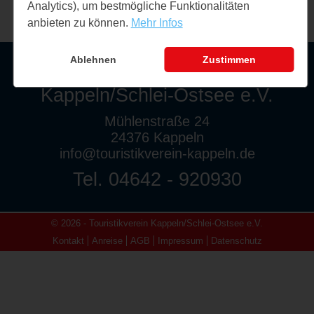
Analytics), um bestmögliche Funktionalitäten
anbieten zu können.
Mehr Infos
Ablehnen
Zustimmen
Touristikverein
Kappeln/Schlei-Ostsee e.V.
Mühlenstraße 24
24376 Kappeln
info@touristikverein-kappeln.de
Tel. 04642 - 920930
© 2026 - Touristikverein Kappeln/Schlei-Ostsee e.V.
Kontakt
Anreise
AGB
Impressum
Datenschutz