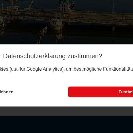
r Datenschutz­erklärung zustimmen?
es (u.a. für Google Analytics), um bestmögliche Funktionalitä
lehnen
Zusti
nstaltungsseite können Sie dem Merkzettel Veranst