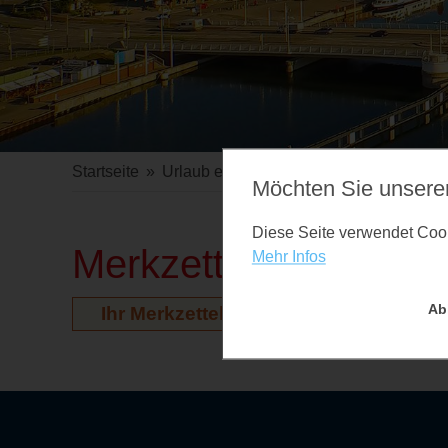
Startseite
»
Urlaub erleben
»
Veranstaltungen
Möchten Sie unsere
Diese Seite verwendet Cooki
Merkzettel
Mehr Infos
Ab
Ihr Merkzettel ist leer. Auf der Vera